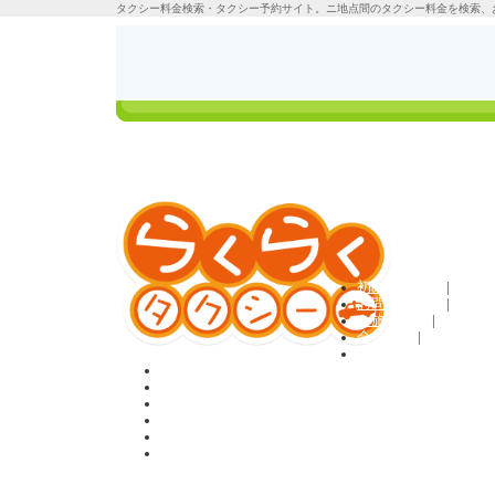
タクシー料金検索・タクシー予約サイト。ニ地点間のタクシー料金を検索、
タクシーの料金検
ご利用方法
索＆定額予約
ログイン
初めての方へ
|
お問い合わせ
|
ご旅行条件
|
会員規約
|
利用規約
ホーム
料金検索＆予約
貸切・観光プラン
お客様の声
Q&A
会員登録
タクシー料金検索のらくらくタクシーTOP
>
国内観光プラン
> 観光タ