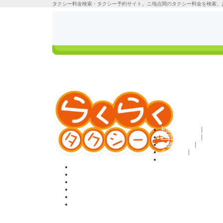
タクシー料金検索・タクシー予約サイト。ニ地点間のタクシー料金を検索、
タクシーの料金検
ご利用方法
索＆定額予約
ログイン
初めての方へ
|
お問い合わせ
|
ご旅行条件
|
会員規約
|
利用規約
ホーム
料金検索＆予約
貸切・観光プラン
お客様の声
Q&A
会員登録
タクシー料金検索のらくらくタクシーTOP
>
国内観光プラン
> 観光タ