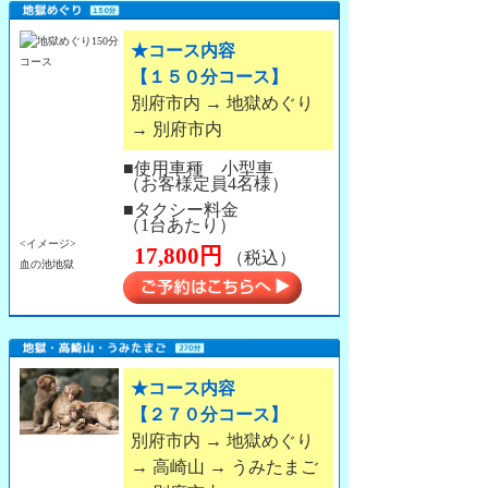
★コース内容
【１５０分コース】
別府市内 → 地獄めぐり
→ 別府市内
■使用車種 小型車
（お客様定員4名様）
■タクシー料金
（1台あたり）
<イメージ>
17,800円
（税込）
血の池地獄
★コース内容
【２７０分コース】
別府市内 → 地獄めぐり
→ 高崎山 → うみたまご