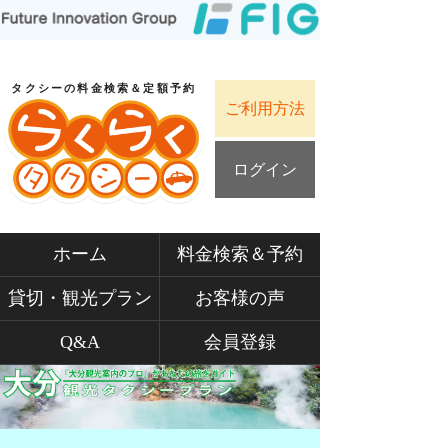
タクシーの料金検索＆定額予約
ご利用方法
ログイン
ホーム
料金検索＆予約
貸切・観光プラン
お客様の声
Q&A
会員登録