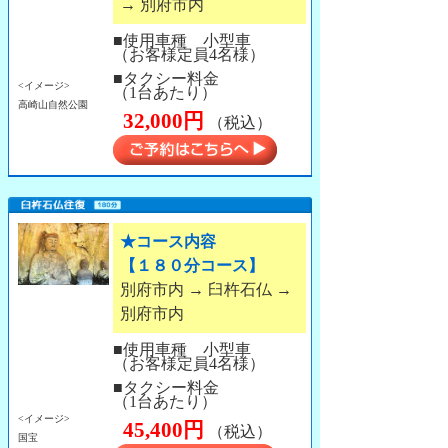
→ 別府市内
■使用車種 小型車
（お客様定員4名様）
■タクシー料金
<イメージ>
（1台あたり）
高崎山自然公園
32,000円
（税込）
★コース内容
【１８０分コース】
別府市内 → 臼杵石仏 →
別府市内
■使用車種 小型車
（お客様定員4名様）
■タクシー料金
（1台あたり）
<イメージ>
45,400円
（税込）
国宝