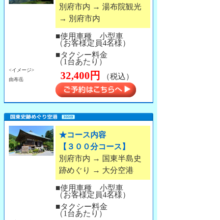
別府市内 → 湯布院観光
→ 別府市内
■使用車種 小型車
（お客様定員4名様）
■タクシー料金
（1台あたり）
<イメージ>
32,400円
（税込）
由布岳
★コース内容
【３００分コース】
別府市内 → 国東半島史
跡めぐり → 大分空港
■使用車種 小型車
（お客様定員4名様）
■タクシー料金
（1台あたり）