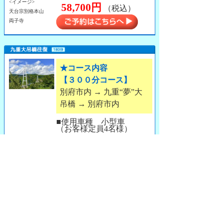
<イメージ>
58,700円
（税込）
天台宗別格本山
両子寺
★コース内容
【３００分コース】
別府市内 → 九重“夢”大
吊橋 → 別府市内
■使用車種 小型車
（お客様定員4名様）
■タクシー料金
（1台あたり）
<イメージ>
52,700円
（税込）
九重”夢”大吊橋