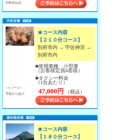
臼杵石仏石
★コース内容
【２１０分コース】
別府市内 → 宇佐神宮 →
別府市内
■使用車種 小型車
（お客様定員4名様）
■タクシー料金
（1台あたり）
<イメージ>
47,000円
（税込）
宇佐からあげ
★コース内容
【１８０分コース】