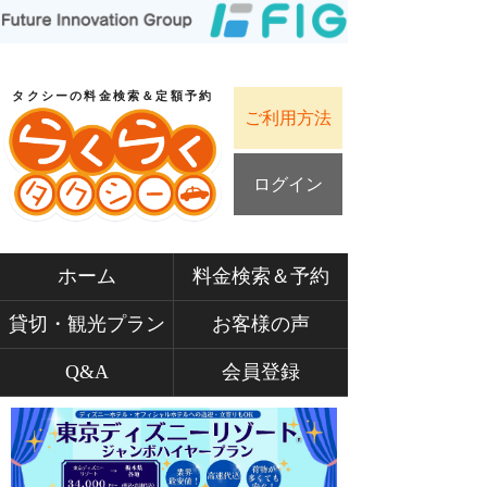
タクシーの料金検索＆定額予約
ご利用方法
ログイン
ホーム
料金検索＆予約
貸切・観光プラン
お客様の声
Q&A
会員登録