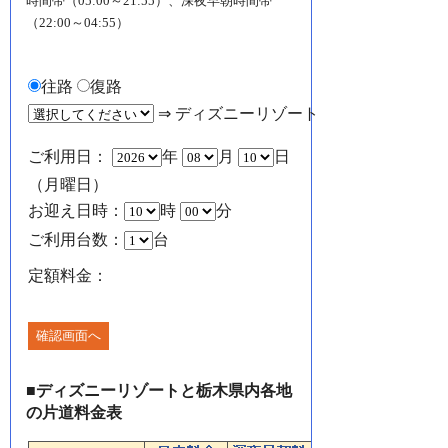
時間帯（05:00～21:55）、深夜早朝時間帯
（22:00～04:55）
往路
復路
⇒ ディズニーリゾート
ご利用日：
年
月
日
（月曜日）
お迎え日時：
時
分
ご利用台数：
台
定額料金：
■ディズニーリゾートと栃木県内各地
の片道料金表