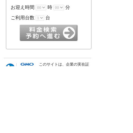
お迎え時間
時
分
ご利用台数
台
このサイトは、企業の実在証
明と通信の暗号化のため、グ
ローバルサインの
サーバ証明
書
を導入しています。サイト
シールをクリックして、検証
結果をご確認いただけます。