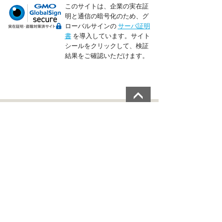
このサイトは、企業の実在証
明と通信の暗号化のため、グ
ローバルサインの
サーバ証明
書
を導入しています。サイト
シールをクリックして、検証
結果をご確認いただけます。
トップページ
会員登録
料金検索＆予約
ご旅行条件
貸切・観光プラン
個人情報保護方針
お客様の声
会員規約
Q&A
利用規約
ログイン
旅行業約款
ご利用方法
運営会社