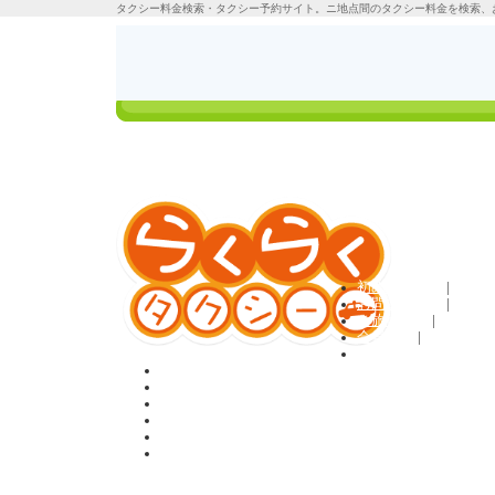
タクシー料金検索・タクシー予約サイト。ニ地点間のタクシー料金を検索、
タクシーの料金検
ご利用方法
索＆定額予約
ログイン
初めての方へ
|
お問い合わせ
|
ご旅行条件
|
会員規約
|
利用規約
ホーム
料金検索＆予約
貸切・観光プラン
お客様の声
Q&A
会員登録
タクシー料金検索のらくらくタクシーTOP
>
国内観光プラン
> 観光タ