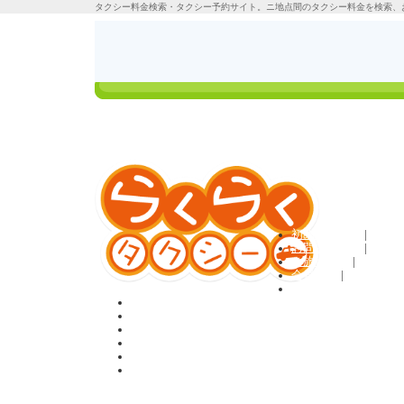
タクシー料金検索・タクシー予約サイト。ニ地点間のタクシー料金を検索、
タクシーの料金検
ご利用方法
索＆定額予約
ログイン
初めての方へ
|
お問い合わせ
|
ご旅行条件
|
会員規約
|
利用規約
ホーム
料金検索＆予約
貸切・観光プラン
お客様の声
Q&A
会員登録
タクシー料金検索のらくらくタクシーTOP
>
国内観光プラン
> 観光タ