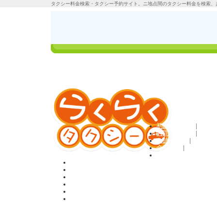
タクシー料金検索・タクシー予約サイト。ニ地点間のタクシー料金を検索、
タクシーの料金検
ご利用方法
索＆定額予約
ログイン
初めての方へ
|
お問い合わせ
|
ご旅行条件
|
会員規約
|
利用規約
ホーム
料金検索＆予約
貸切・観光プラン
お客様の声
Q&A
会員登録
タクシー料金検索のらくらくタクシーTOP
>
国内観光プラン
> 観光タ