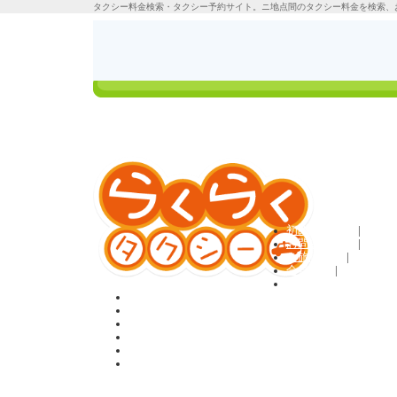
タクシー料金検索・タクシー予約サイト。ニ地点間のタクシー料金を検索、
タクシーの料金検
ご利用方法
索＆定額予約
ログイン
初めての方へ
|
お問い合わせ
|
ご旅行条件
|
会員規約
|
利用規約
ホーム
料金検索＆予約
貸切・観光プラン
お客様の声
Q&A
会員登録
タクシー料金検索のらくらくタクシーTOP
>
国内観光プラン
> 観光タ