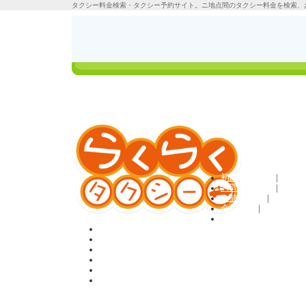
タクシー料金検索・タクシー予約サイト。ニ地点間のタクシー料金を検索、
タクシーの料金検
ご利用方法
索＆定額予約
ログイン
初めての方へ
|
お問い合わせ
|
ご旅行条件
|
会員規約
|
利用規約
ホーム
料金検索＆予約
貸切・観光プラン
お客様の声
Q&A
会員登録
タクシー料金検索のらくらくタクシーTOP
>
国内観光プラン
> 観光タ