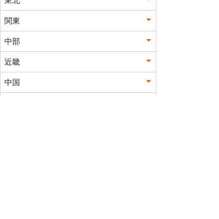
東北
関東
中部
近畿
中国
四国
九州
沖縄
このサイトは、企業の実在証
明と通信の暗号化のため、グ
ローバルサインの
サーバ証明
書
を導入しています。サイト
シールをクリックして、検証