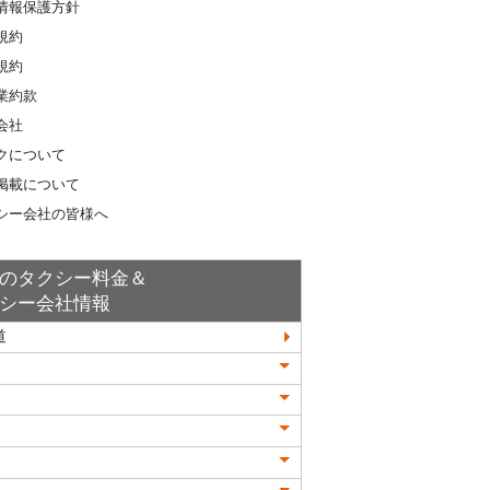
情報保護方針
規約
規約
業約款
会社
クについて
掲載について
シー会社の皆様へ
のタクシー料金＆
シー会社情報
道