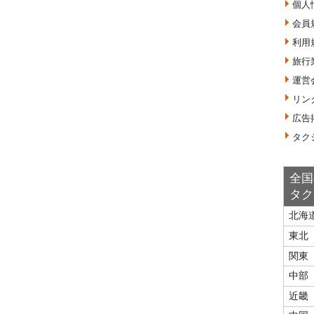
個人
会員
利用
旅行
運営
リン
広告
タク
全国
タク
北海
東北
関東
中部
近畿