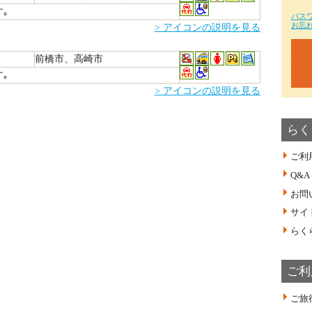
｡
パス
お忘
> アイコンの説明を見る
前橋市、高崎市
｡
> アイコンの説明を見る
らく
ご利
Q&A
お問
サイ
らく
ご利
ご旅