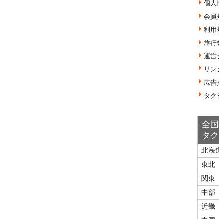
個人
会員
利用
旅行
運営
リン
広告
タク
全国
タク
北海
東北
関東
中部
近畿