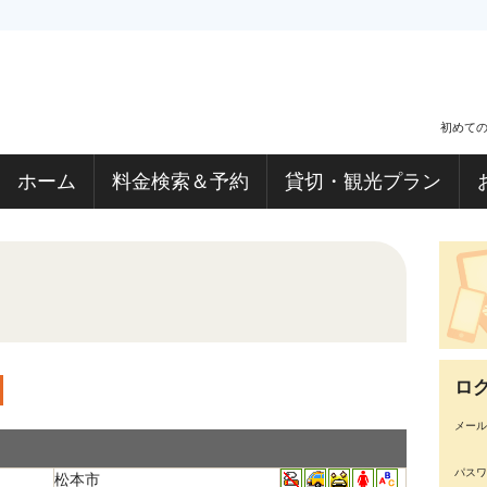
初めて
ホーム
料金検索＆予約
貸切・観光プラン
ロ
メール
パスワ
松本市