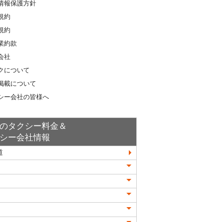
情報保護方針
規約
規約
業約款
会社
クについて
掲載について
シー会社の皆様へ
のタクシー料金＆
シー会社情報
道