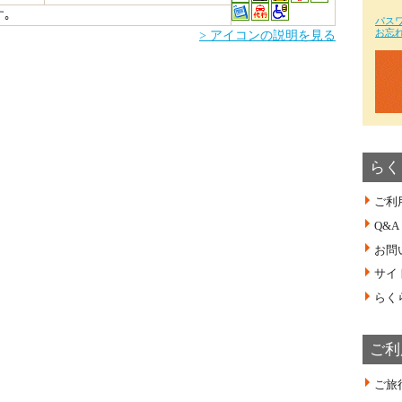
｡
パス
お忘
> アイコンの説明を見る
らく
ご利
Q&A
お問
サイ
らく
ご利
ご旅