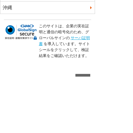
沖縄
このサイトは、企業の実在証
明と通信の暗号化のため、グ
ローバルサインの
サーバ証明
書
を導入しています。サイト
シールをクリックして、検証
結果をご確認いただけます。
トップページ
会員登録
料金検索＆予約
ご旅行条件
貸切・観光プラン
個人情報保護方針
お客様の声
会員規約
Q&A
利用規約