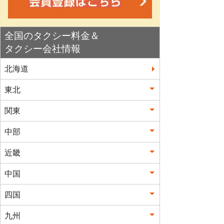
全国のタクシー料金＆
タクシー会社情報
北海道
東北
関東
中部
近畿
中国
四国
九州