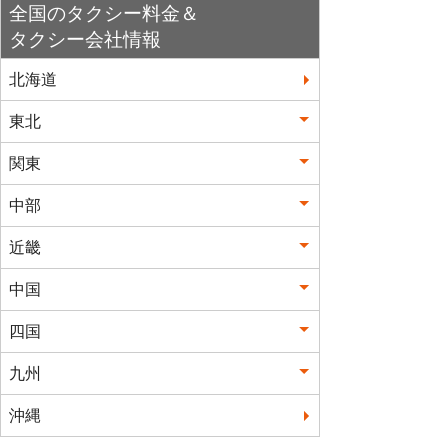
全国のタクシー料金＆
タクシー会社情報
北海道
東北
関東
中部
近畿
中国
四国
九州
沖縄