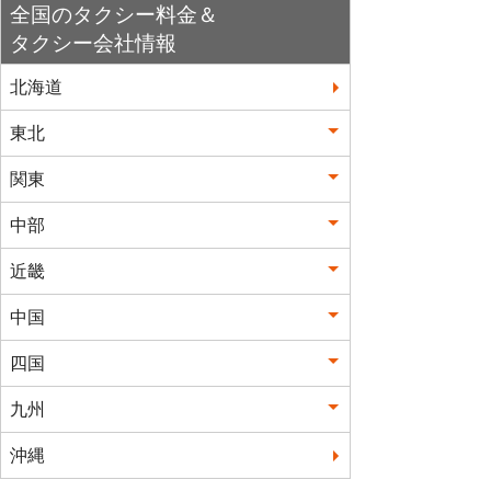
全国のタクシー料金＆
タクシー会社情報
北海道
東北
関東
中部
近畿
中国
四国
九州
沖縄