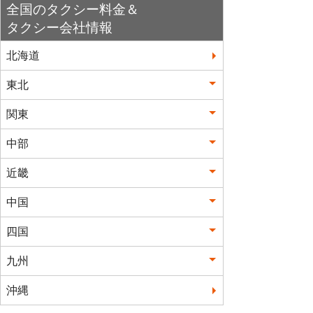
全国のタクシー料金＆
タクシー会社情報
北海道
東北
関東
中部
近畿
中国
四国
九州
沖縄