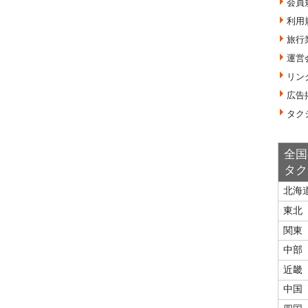
会員
利用
旅行
運営
リン
広告
タク
全国
タク
北海
東北
関東
中部
近畿
中国