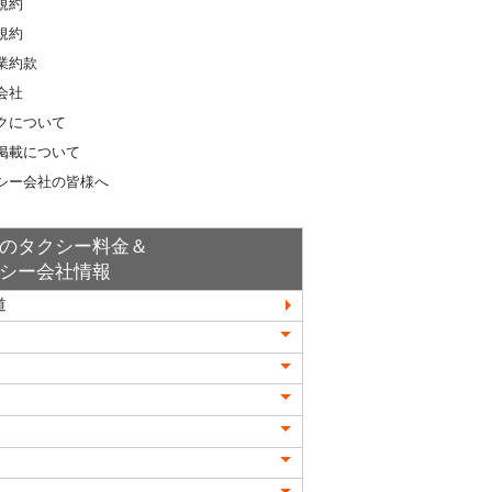
規約
規約
業約款
会社
クについて
掲載について
シー会社の皆様へ
のタクシー料金＆
シー会社情報
道