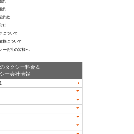
規約
規約
業約款
会社
クについて
掲載について
シー会社の皆様へ
のタクシー料金＆
シー会社情報
道