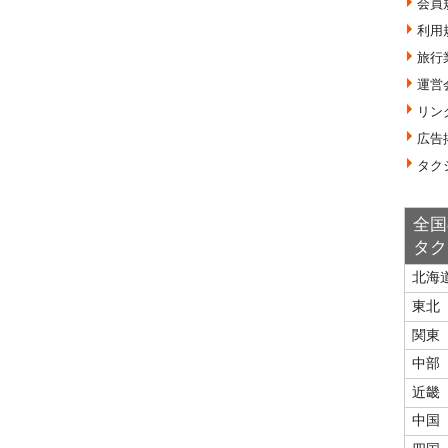
会員
利用
旅行
運営
リン
広告
タク
全国
タク
北海
東北
関東
中部
近畿
中国