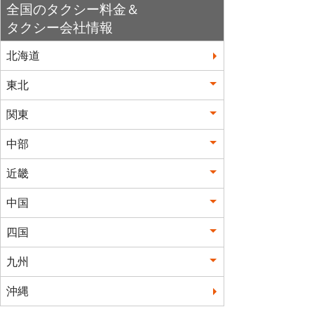
全国のタクシー料金＆
タクシー会社情報
北海道
東北
関東
中部
近畿
中国
四国
九州
沖縄