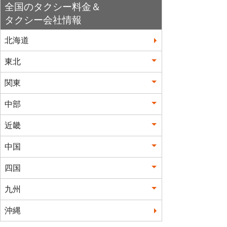
全国のタクシー料金＆
タクシー会社情報
北海道
東北
関東
中部
近畿
中国
四国
九州
沖縄