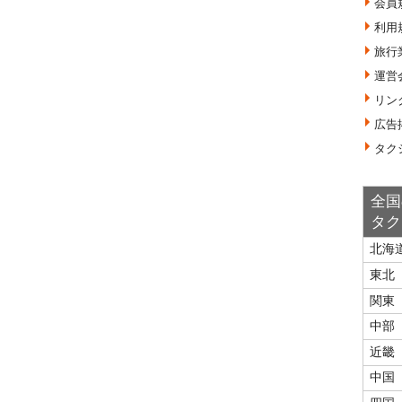
会員
利用
旅行
運営
リン
広告
タク
全国
タク
北海
東北
関東
中部
近畿
中国