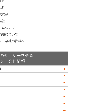
規約
規約
業約款
会社
クについて
掲載について
シー会社の皆様へ
のタクシー料金＆
シー会社情報
道