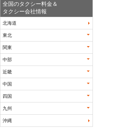
全国のタクシー料金＆
タクシー会社情報
北海道
東北
関東
中部
近畿
中国
四国
九州
沖縄