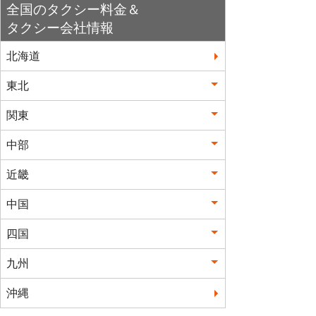
全国のタクシー料金＆
タクシー会社情報
北海道
東北
関東
中部
近畿
中国
四国
九州
沖縄