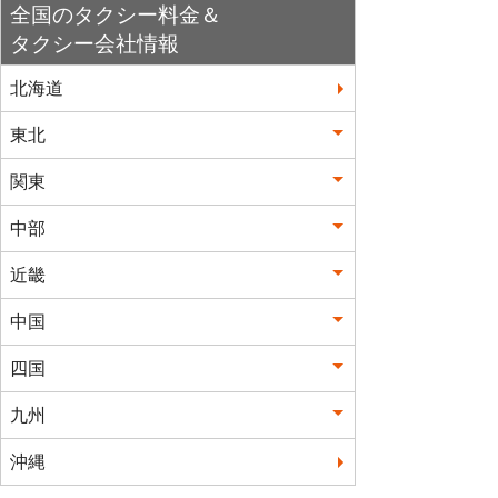
全国のタクシー料金＆
タクシー会社情報
北海道
東北
関東
中部
近畿
中国
四国
九州
沖縄