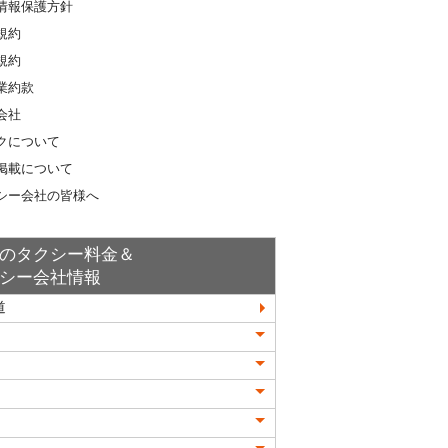
情報保護方針
規約
規約
業約款
会社
クについて
掲載について
シー会社の皆様へ
のタクシー料金＆
シー会社情報
道