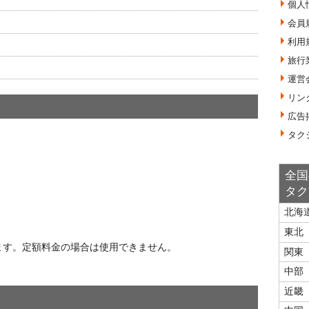
個人
会員
利用
旅行
運営
リン
広告
タク
全国
タク
北海
東北
ます。定額料金の場合は使用できません。
関東
中部
近畿