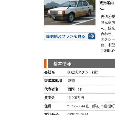
観光案内
ん。
親切と安
観光案内
ん。観光
合わせ、
タクシー
台、中型
ご利用心
基本情報
会社名
萩近鉄タクシー(株)
乗降車地域
萩市
代表者名
西岡 洋
資本金
16,000万円
住所
〒 758-0044 山口県萩市唐樋町11
電話番号
0838-22-0924