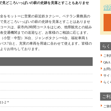
で見どころいっぱいの萩の史跡を見落とすこともありませ
パス
お忘
全をモットーに営業の萩近鉄タクシー。ベテラン乗務員の
で見どころいっぱいの萩の史跡を見落とすことはありませ
コースは、萩市内2時間コースをはじめ、他県観光との組み
各交通機関までの送迎など、お客様のご相談に応じます。
（小型・中型）36台、ジャンボタクシー6台、福祉車両１
バス7台と、充実の車両を用途に合わせて使えます。皆様の
らく
よりお待ちしております。
ご利
Q&A
お問
サイ
らく
ご利
-2 *
ご旅