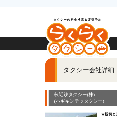
タクシーの料金検索＆定額予約
タクシー会社詳細
萩近鉄タクシー(株)
(ハギキンテツタクシー)
★親切と