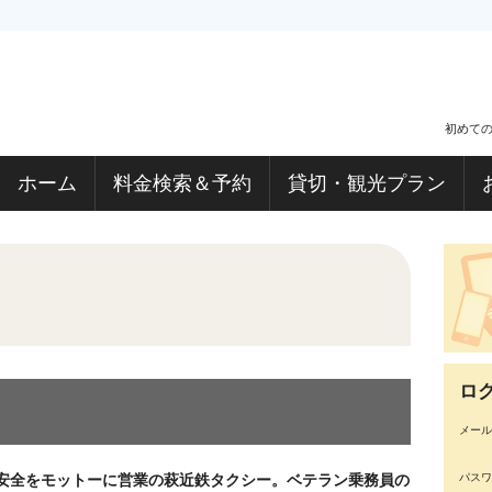
初めて
ホーム
料金検索＆予約
貸切・観光プラン
ロ
メール
パスワ
安全をモットーに営業の萩近鉄タクシー。ベテラン乗務員の