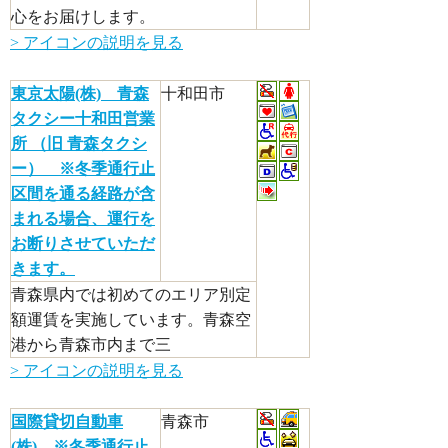
心をお届けします。
> アイコンの説明を見る
東京太陽(株) 青森
十和田市
タクシー十和田営業
所 （旧 青森タクシ
ー） ※冬季通行止
区間を通る経路が含
まれる場合、運行を
お断りさせていただ
きます。
青森県内では初めてのエリア別定
額運賃を実施しています。青森空
港から青森市内まで三
> アイコンの説明を見る
国際貸切自動車
青森市
(株) ※冬季通行止