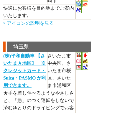
崎市
快適にお客様を目的地までご案内
いたします｡
> アイコンの説明を見る
埼玉県
(株)平和自動車 【さ
さいたま市
いたまＡ地区】 ※
中央区、さ
クレジットカード・
いたま市桜
Suica・PASMO が利
区、さいた
用できます。
ま市浦和区
★手を差し伸べるようなやさしさ
と、「急」のつく運転をしないで
済むゆとりのドライビングでお客
様の旅をエスコートします。小さ
なお子様のいるご家族にはチャイ
ルドシートを装着してお迎えに上