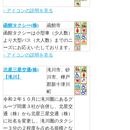
> アイコンの説明を見る
函館タクシー(株)
函館市
函館タクシーは小型車（少人数）
より大型バス（大人数）までのニ
ーズにお応えいたしております。
> アイコンの説明を見る
北星三星交通(株)
滝川市、砂
【滝川】
川市、樺戸
郡新十津川
町
令和２年１０月に滝川圏にあるグ
ループ同業３社が合併し、北星交
通（株）から北星三星交通（株）
に社名を変更し、滝川圏のタクシ
ー３分の２程度を占める規模とな