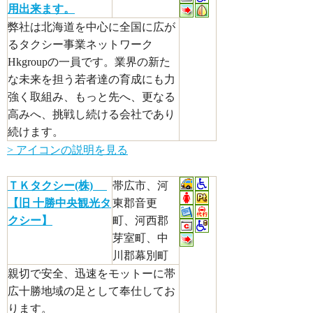
用出来ます。
弊社は北海道を中心に全国に広が
るタクシー事業ネットワーク
Hkgroupの一員です。業界の新た
な未来を担う若者達の育成にも力
強く取組み、もっと先へ、更なる
高みへ、挑戦し続ける会社であり
続けます。
> アイコンの説明を見る
ＴＫタクシー(株)
帯広市、河
【旧 十勝中央観光タ
東郡音更
クシー】
町、河西郡
芽室町、中
川郡幕別町
親切で安全、迅速をモットーに帯
広十勝地域の足として奉仕してお
ります。