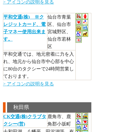
> アイコンの説明を見る
平和交通(株) ※ク
仙台市青葉
レジットカード、電
区、仙台市
子マネー使用出来ま
宮城野区、
す。
仙台市若林
区
平和交通では、地元密着に力を入
れ、地元から仙台市中心部を中心
に80台のタクシーで24時間営業し
ております。
> アイコンの説明を見る
秋田県
CK交通(株)クラブタ
鹿角市、鹿
クシー(営)
角郡小坂町
十和田湖、八幡平、田沢湖等、有