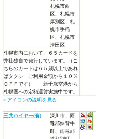
札幌市西
区、札幌市
厚別区、札
幌市手稲
区、札幌市
清田区
札幌市内において、６５カードを
弊社独自で発行しています。（こ
ちらのカードは６５歳以上であれ
ばタクシーご利用金額から１０％
ＯＦＦです） 新千歳空港から
札幌圏への定額運賃実施中です。
> アイコンの説明を見る
三共ハイヤー(有)
深川市、雨
竜郡妹背牛
町、雨竜郡
秩父別町、