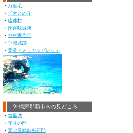
・
万座毛
・
ビオスの丘
・
琉球村
・
座喜味城跡
・
中村家住宅
・
中城城跡
・
美浜アメリカンビレッジ
沖縄県那覇市内の見どころ
・
首里城
・
守礼の門
・
園比屋武御嶽石門