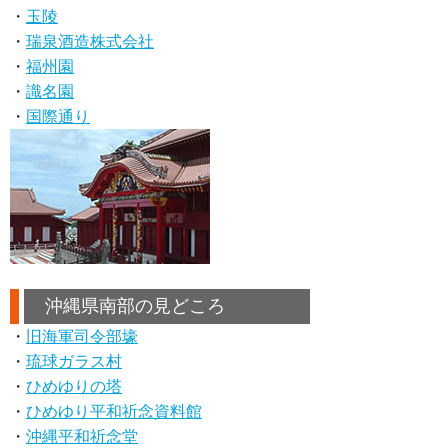
・
玉陵
・
瑞泉酒造株式会社
・
福州園
・
識名園
・
国際通り
沖縄県南部の見どころ
・
旧海軍司令部壕
・
琉球ガラス村
・
ひめゆりの塔
・
ひめゆり平和祈念資料館
・
沖縄平和祈念堂