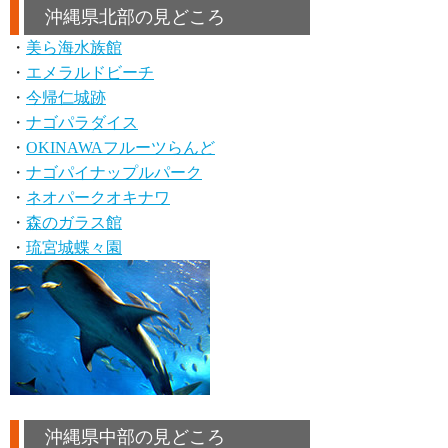
沖縄県北部の見どころ
・
美ら海水族館
・
エメラルドビーチ
・
今帰仁城跡
・
ナゴパラダイス
・
OKINAWAフルーツらんど
・
ナゴパイナップルパーク
・
ネオパークオキナワ
・
森のガラス館
・
琉宮城蝶々園
沖縄県中部の見どころ