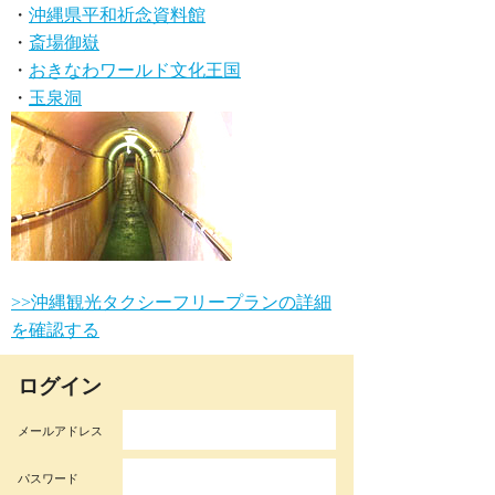
・
沖縄県平和祈念資料館
・
斎場御嶽
・
おきなわワールド文化王国
・
玉泉洞
>>沖縄観光タクシーフリープランの詳細
を確認する
ログイン
メールアドレス
パスワード