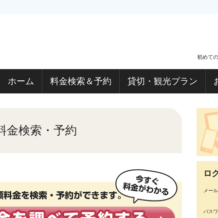
初めて
ホーム
料金検索＆予約
貸切・観光プラン
料金検索・予約
ロ
メール
パスワ