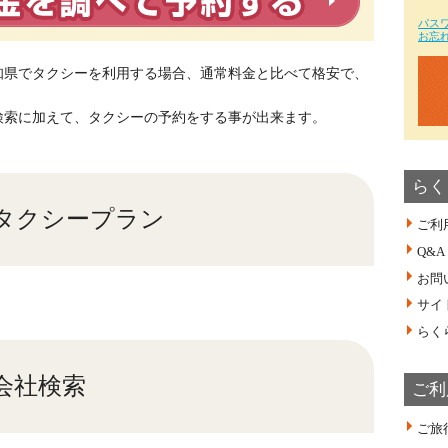
パス
お忘
知県でタクシーを利用する場合、通常料金と比べて格安で、
検索に加えて、タクシーの予約をする事が出来ます。
らく
タクシープラン
ご利
Q&A
お問
サイ
らく
会社検索
ご利
ご旅