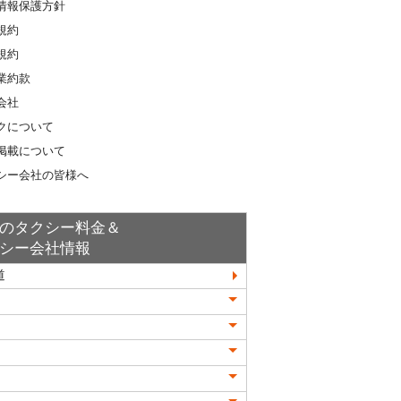
情報保護方針
規約
規約
業約款
会社
クについて
掲載について
シー会社の皆様へ
のタクシー料金＆
シー会社情報
道