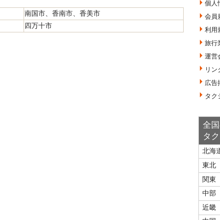
個人
南国市、香南市、香美市
会員
四万十市
利用
旅行
運営
リン
広告
タク
全国
タク
北海
東北
関東
中部
近畿