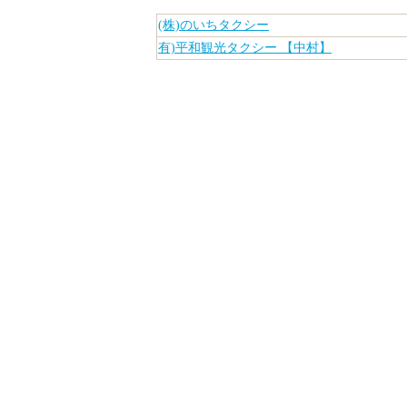
(株)のいちタクシー
有)平和観光タクシー 【中村】