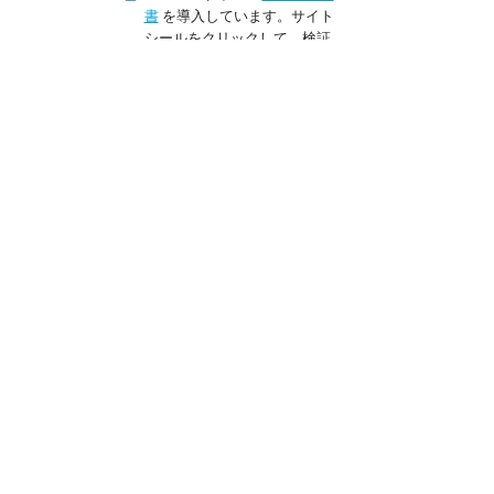
書
を導入しています。サイト
シールをクリックして、検証
結果をご確認いただけます。
トップページ
会員登録
料金検索＆予約
ご旅行条件
貸切・観光プラン
個人情報保護方針
お客様の声
会員規約
Q&A
利用規約
ログイン
旅行業約款
ご利用方法
運営会社
リンクについて