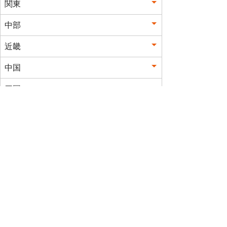
関東
中部
近畿
中国
四国
九州
沖縄
このサイトは、企業の実在証
明と通信の暗号化のため、グ
ローバルサインの
サーバ証明
書
を導入しています。サイト
シールをクリックして、検証
結果をご確認いただけます。